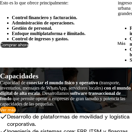
Esto es lo que ofrece principalmente:
ingreso
urbana 
grandes
Control financiero y facturación.
Administración de operaciones.
Gestión de personal.
F
Enfoque multiplataforma e ilimitado.
i
Control de ingresos y gastos.
C
Más
m
Comprar ahora
C
b
S
Capacidades
Capacidad de
conectar el mundo físico y operativo
(transporte,
inventarios, mensajes de WhatsApp, servidores locales)
con el mundo
digital de alta escala
. Desarrollamos
software transaccional de
fondo
que permite operar a empresas de gran tamaño y potencia las
capacidades de las pequeñas.
Ver más
Desarrollo de plataformas de movilidad y logística
corporativa.
Ingeniería de sistemas core: ERP, ITSM y finanzas