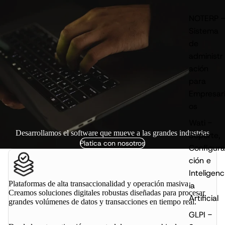
NOTERP -
Sistema
de
administr
ación
para
Empresar
os
Wati -
Desarrollamos el software que mueve a las grandes industrias
Soporte,
Platica con nosotros
Configura
ción e
Inteligenc
Plataformas de alta transaccionalidad y operación masiva
ia
Creamos soluciones digitales robustas diseñadas para procesar
Artificial
grandes volúmenes de datos y transacciones en tiempo real.
GLPI -