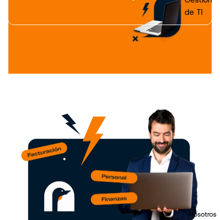
de TI
¡Simplicidad y control!
Consigue Noterp para tu equipo de trabajo. Un
sistema de administración empresarial diseñado
para PYMES, ¡porque no somos solo un ERP,
somos tu aliado!
Nosotros