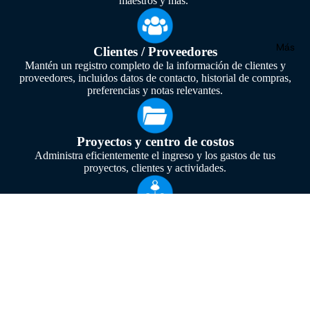
maestros y más.
Más
Clientes / Proveedores
Mantén un registro completo de la información de clientes y
proveedores, incluidos datos de contacto, historial de compras,
preferencias y notas relevantes.
Proyectos y centro de costos
Administra eficientemente el ingreso y los gastos de tus
proyectos, clientes y actividades.
Activos fijos / Personal
Mantén un registro detallado de cada activo fijo, incluidos datos
de identificación, ubicación, estado de mantenimiento,
depreciación y valoración.
La administración de tu negocio en una misma plataforma
La solución integral que estabas buscando para optimizar tus
tiempos, asegurar tus datos y facilitar las transacciones