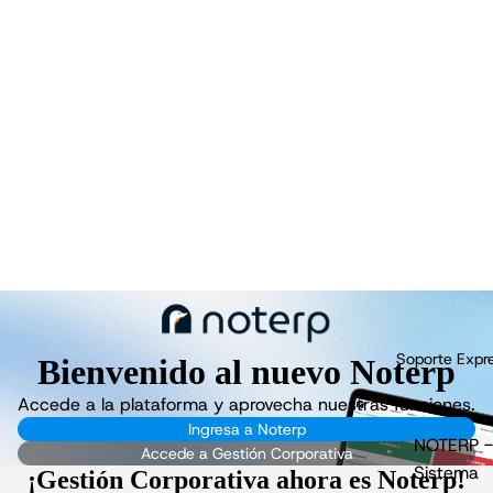
Soporte Expr
Bienvenido al nuevo Noterp
Accede a la plataforma y aprovecha nuestras funciones.
Ingresa a Noterp
NOTERP -
Accede a Gestión Corporativa
Sistema
¡Gestión Corporativa ahora es
Noterp!